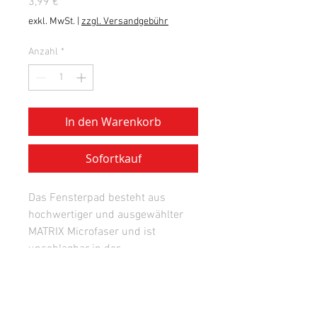
Preis
3,99 €
exkl. MwSt.
|
zzgl. Versandgebühr
Anzahl
*
In den Warenkorb
Sofortkauf
Das Fensterpad besteht aus
hochwertiger und ausgewählter
MATRIX Microfaser und ist
unschlagbar in der
Reinigungsleistung. Die Faser und
die gewebte Struktur ermöglichen
es, dass ein Fenster streifenfrei