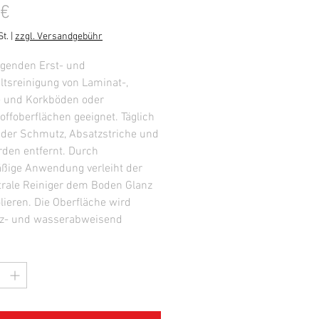
Preis
 €
t.
|
zzgl. Versandgebühr
egenden Erst- und
ltsreinigung von Laminat-,
- und Korkböden oder
offoberflächen geeignet. Täglich
nder Schmutz, Absatzstriche und
rden entfernt. Durch
ßige Anwendung verleiht der
rale Reiniger dem Boden Glanz
lieren. Die Oberfläche wird
z- und wasserabweisend
iert und lässt sich dadurch
 reinigen. Das Produkt ist
elfrei.
 PE-Flasche