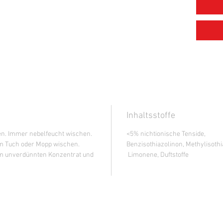
Inhaltsstoffe
ren. Immer nebelfeucht wischen.
<5% nichtionische Tenside,
m Tuch oder Mopp wischen.
Benzisothiazolinon, Methylisothi
em unverdünnten Konzentrat und
Limonene, Duftstoffe